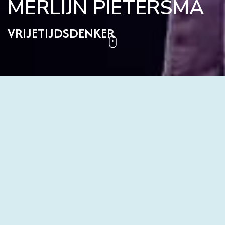
MERLIJN PIETERSMA
VRIJETIJDSDENKER
Naast werk-, zorg- en slaaptijd beschikken
we over vrijetijd. De vrije speelruimte van
ons leven. Maar hoe vrij is onze vrijetijd
eigenlijk?