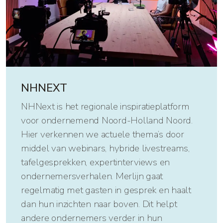
NHNEXT
NHNext is het regionale inspiratieplatform
voor ondernemend Noord-Holland Noord.
Hier verkennen we actuele thema’s door
middel van webinars, hybride livestreams,
tafelgesprekken, expertinterviews en
ondernemersverhalen. Merlijn gaat
regelmatig met gasten in gesprek en haalt
dan hun inzichten naar boven. Dit helpt
andere ondernemers verder in hun