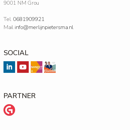
9001 NM Grou
Tel.
0681909921
Mail
info@merlijnpietersma.nl
SOCIAL
#
#
Streams
https://open.spotify.com/show/
PARTNER
Wij zijn Ginder