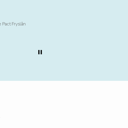
 Pact Fryslân
Serge Ferraro -
R