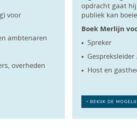
opdracht gaat hij 
g) voor
publiek kan boeie
Boek Merlijn v
 en ambtenaren
Spreker
Gespreksleider 
rs, overheden
Host en gasthe
BEKIJK DE MOGELI