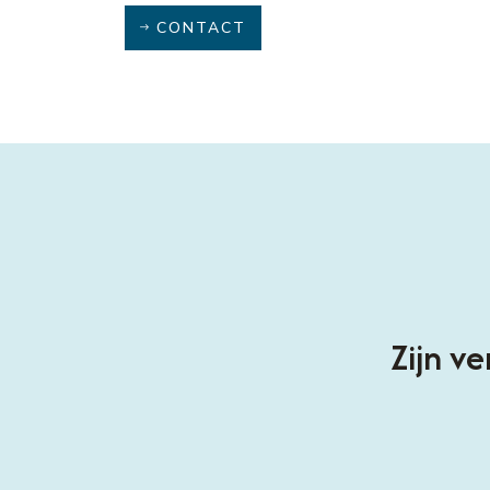
CONTACT
verleggend denkt en
Zijn v
en stap verder in
gt.