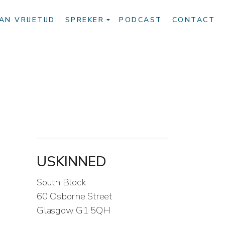
AN VRIJETIJD
SPREKER
PODCAST
CONTACT
USKINNED
South Block
60 Osborne Street
Glasgow G1 5QH