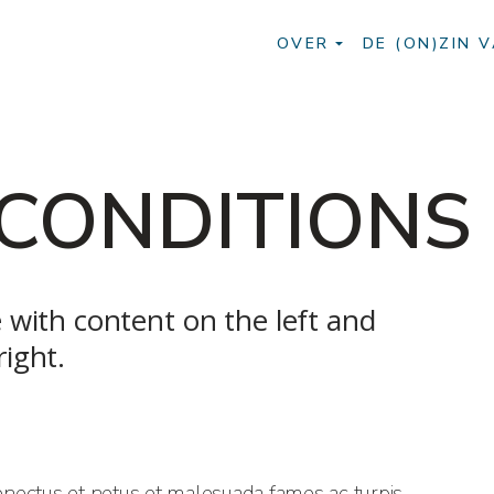
OVER
DE (ON)ZIN V
 CONDITIONS
 with content on the left and
ight.
nectus et netus et malesuada fames ac turpis